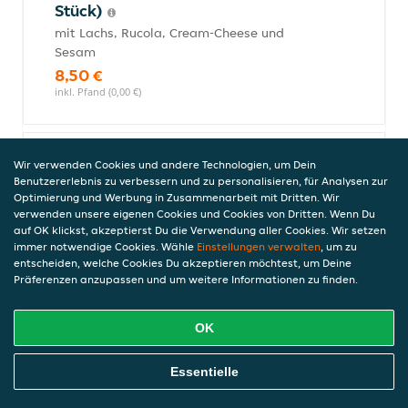
Stück)
mit Lachs, Rucola, Cream-Cheese und
Sesam
8,50 €
inkl. Pfand (0,00 €)
Wir verwenden Cookies und andere Technologien, um Dein
Spezial Roll - Futo Maki (8 Stück)
Benutzererlebnis zu verbessern und zu personalisieren, für Analysen zur
Optimierung und Werbung in Zusammenarbeit mit Dritten. Wir
mit Lachs und Avocado
verwenden unsere eigenen Cookies und Cookies von Dritten. Wenn Du
8,50 €
auf OK klickst, akzeptierst Du die Verwendung aller Cookies. Wir setzen
immer notwendige Cookies. Wähle
Einstellungen verwalten
, um zu
inkl. Pfand (0,00 €)
entscheiden, welche Cookies Du akzeptieren möchtest, um Deine
Präferenzen anzupassen und um weitere Informationen zu finden.
Spezial Roll - New Cali
OK
mit gekochtem Thunfisch, Krebssticks,
Avocado und Tofu
Online Essen Bestellen
Essentielle
5,50 €
inkl. Pfand (0,00 €)