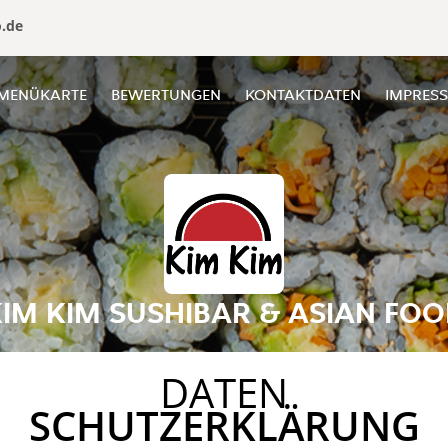
o.de
MENÜKARTE
BEWERTUNGEN
KONTAKTDATEN
IMPRES
IM KIM SUSHIBAR & ASIAN FO
DATEN
SCHUTZERKLÄRUNG