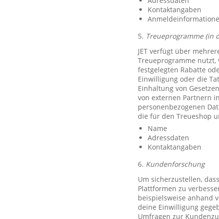
Adressdaten
Kontaktangaben
Anmeldeinformationen 
5.
Treueprogramme (in 
JET verfügt über mehrer
Treueprogramme nutzt, 
festgelegten Rabatte od
Einwilligung oder die Ta
Einhaltung von Gesetzen
von externen Partnern i
personenbezogenen Date
die für den Treueshop u
Name
Adressdaten
Kontaktangaben
6.
Kundenforschung
Um sicherzustellen, das
Plattformen zu verbesse
beispielsweise anhand v
deine Einwilligung gegeb
Umfragen zur Kundenzufr