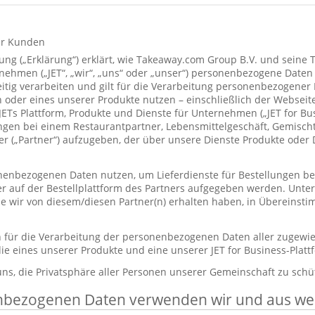
ür Kunden
ung („Erklärung“) erklärt, wie Takeaway.com Group B.V. und seine 
hmen („JET“, „wir“, „uns“ oder „unser“) personenbezogene Daten
itig verarbeiten und gilt für die Verarbeitung personenbezogener
 oder eines unserer Produkte nutzen – einschließlich der Webseite
 JETs Plattform, Produkte und Dienste für Unternehmen („JET for B
ungen bei einem Restaurantpartner, Lebensmittelgeschäft, Gemisc
r („Partner“) aufzugeben, der über unsere Dienste Produkte oder 
enbezogenen Daten nutzen, um Lieferdienste für Bestellungen bere
er auf der Bestellplattform des Partners aufgegeben werden. Unt
die wir von diesem/diesen Partner(n) erhalten haben, in Übereinst
ch für die Verarbeitung der personenbezogenen Daten aller zugewi
ie eines unserer Produkte und eine unserer JET for Business-Plat
 uns, die Privatsphäre aller Personen unserer Gemeinschaft zu schü
nbezogenen Daten verwenden wir und aus w