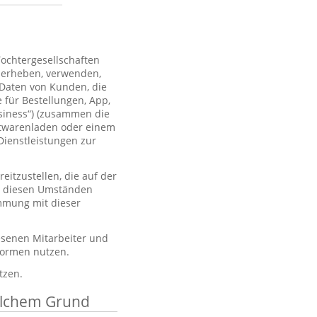
Tochtergesellschaften
 erheben, verwenden,
 Daten von Kunden, die
 für Bestellungen, App,
usiness“) (zusammen die
htwarenladen oder einem
Dienstleistungen zur
itzustellen, die auf der
er diesen Umständen
immung mit dieser
esenen Mitarbeiter und
tformen nutzen.
tzen.
elchem Grund