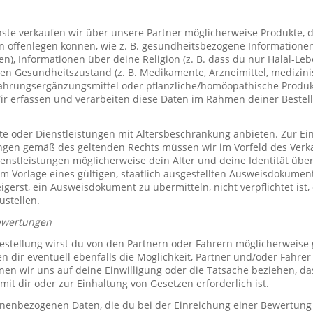
te verkaufen wir über unsere Partner möglicherweise Produkte, d
offenlegen können, wie z. B. gesundheitsbezogene Informationen 
, Informationen über deine Religion (z. B. dass du nur Halal-Leben
en Gesundheitszustand (z. B. Medikamente, Arzneimittel, medizini
ahrungsergänzungsmittel oder pflanzliche/homöopathische Produk
Wir erfassen und verarbeiten diese Daten im Rahmen deiner Bestel
e oder Dienstleistungen mit Altersbeschränkung anbieten. Zur Ei
ungen gemäß des geltenden Rechts müssen wir im Vorfeld des Verk
ienstleistungen möglicherweise dein Alter und deine Identität übe
 Vorlage eines gültigen, staatlich ausgestellten Ausweisdokuments
eigerst, ein Ausweisdokument zu übermitteln, nicht verpflichtet ist,
ustellen.
ewertungen
stellung wirst du von den Partnern oder Fahrern möglicherweise
n dir eventuell ebenfalls die Möglichkeit, Partner und/oder Fahre
n wir uns auf deine Einwilligung oder die Tatsache beziehen, das
mit dir oder zur Einhaltung von Gesetzen erforderlich ist.
sonenbezogenen Daten, die du bei der Einreichung einer Bewertung