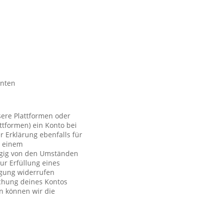
nnten
sere Plattformen oder
ttformen) ein Konto bei
r Erklärung ebenfalls für
t einem
ngig von den Umständen
ur Erfüllung eines
ligung widerrufen
schung deines Kontos
n können wir die