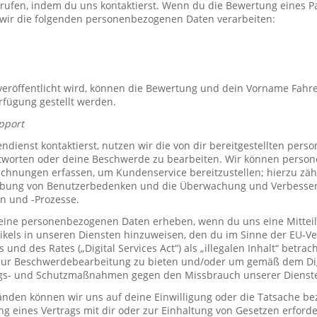
rrufen, indem du uns kontaktierst. Wenn du die Bewertung eines P
 wir die folgenden personenbezogenen Daten verarbeiten:
röffentlicht wird, können die Bewertung und dein Vorname Fahre
erfügung gestellt werden.
pport
ienst kontaktierst, nutzen wir die von dir bereitgestellten per
tworten oder deine Beschwerde zu bearbeiten. Wir können perso
hnungen erfassen, um Kundenservice bereitzustellen; hierzu zähl
bung von Benutzerbedenken und die Überwachung und Verbesse
n und -Prozesse.
ine personenbezogenen Daten erheben, wenn du uns eine Mitteil
ikels in unseren Diensten hinzuweisen, den du im Sinne der EU-
und des Rates („Digital Services Act“) als „illegalen Inhalt“ betrac
zur Beschwerdebearbeitung zu bieten und/oder um gemäß dem Digi
ngs- und Schutzmaßnahmen gegen den Missbrauch unserer Dienste 
den können wir uns auf deine Einwilligung oder die Tatsache bez
ng eines Vertrags mit dir oder zur Einhaltung von Gesetzen erforde