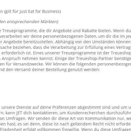
(gilt für Just Eat for Business)
den entsprechenden Märkten)
e Treueprogramme, die dir Angebote und Rabatte bieten. Wenn du
verarbeiten wir deine personenbezogenen Daten, um dir die im j
er Angebote bereitzustellen. Abhängig von den Umständen können 
tsache beziehen, dass die Verarbeitung zur Erfüllung eines Vertrag
 erforderlich ist. Eines unserer Treueprogramme ist der Treuesho
n Anspruch nehmen kannst. Einige der Treueshop-Partner benötig
n für Versandzwecke. Wir können die folgenden personenbezogen
nd den Versand deiner Bestellung genutzt werden:
s unsere Dienste auf deine Präferenzen abgestimmt sind und um 
rn, kann JET dich kontaktieren, um Kundenrecherchen durchzufüh
on Umfragen. Wir senden dir diese Art von Kommunikation nur, we
en hast, es sei denn, diese ist nach geltendem Recht nicht erforde
iedenheit erfolgt vollkommen freiwillig. Wenn du diese Umfragen