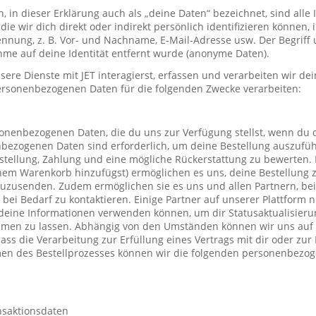
in dieser Erklärung auch als „deine Daten“ bezeichnet, sind alle
die wir dich direkt oder indirekt persönlich identifizieren können
nung, z. B. Vor- und Nachname, E-Mail-Adresse usw. Der Begriff u
me auf deine Identität entfernt wurde (anonyme Daten).
re Dienste mit JET interagierst, erfassen und verarbeiten wir d
ersonenbezogenen Daten für die folgenden Zwecke verarbeiten:
sonenbezogenen Daten, die du uns zur Verfügung stellst, wenn du 
nbezogenen Daten sind erforderlich, um deine Bestellung auszufüh
stellung, Zahlung und eine mögliche Rückerstattung zu bewerten. 
einem Warenkorb hinzufügst) ermöglichen es uns, deine Bestellung 
uzusenden. Zudem ermöglichen sie es uns und allen Partnern, be
h bei Bedarf zu kontaktieren. Einige Partner auf unserer Plattform
deine Informationen verwenden können, um dir Statusaktualisieru
mmen zu lassen. Abhängig von den Umständen können wir uns auf 
ass die Verarbeitung zur Erfüllung eines Vertrags mit dir oder zu
hmen des Bestellprozesses können wir die folgenden personenbezo
nsaktionsdaten