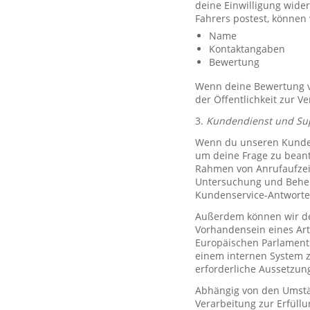
deine Einwilligung wide
Fahrers postest, können
Name
Kontaktangaben
Bewertung
Wenn deine Bewertung ve
der Öffentlichkeit zur V
3.
Kundendienst und Su
Wenn du unseren Kundend
um deine Frage zu bean
Rahmen von Anrufaufzeic
Untersuchung und Behe
Kundenservice-Antworte
Außerdem können wir de
Vorhandensein eines Art
Europäischen Parlaments 
einem internen System 
erforderliche Aussetzu
Abhängig von den Umstän
Verarbeitung zur Erfüllu