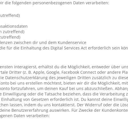
ir die folgenden personenbezogenen Daten verarbeiten:
utreffend)
nsaktionsdaten
n zutreffend)
utreffend)
ndenzen zwischen dir und dem Kundenservice
die für die Einhaltung des Digital Services Act erforderlich sein kö
nsten interagierst, erhältst du die Möglichkeit, entweder über un
ale Dritter (z. B. Apple, Google, Facebook Connect oder andere Pla
die Datenschutzerklärung des jeweiligen Dritten zusätzlich zu diese
Konto bei uns erstellen möchtest, bieten wir dir die Möglichkeit, mi
konto fortzufahren, um deinen Kauf bei uns abzuschließen. Abhä
 Einwilligung oder die Tatsache beziehen, dass die Verarbeitung z
r Einhaltung von Gesetzen erforderlich ist. Du kannst deine Einwil
chen lassen, indem du uns kontaktierst. Der Widerruf oder die Lö
 deine Benutzererfahrung auswirken. Für Zwecke der Kundenkonte
genen Daten verarbeiten: